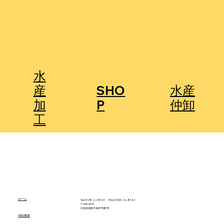
水
産
SHO
水産
加
P
仲卸
工
ホーム
Tel. 0138-22-8141 FAX.0138-22-8142
〒040-0041
北海道函館市栄町15番9号
仲卸事業