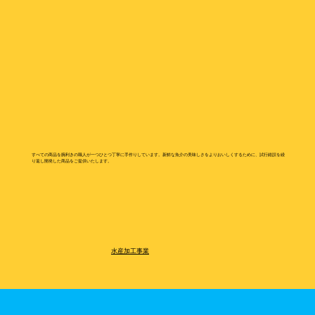
すべての商品を腕利きの職人が一つひとつ丁寧に手作りしています。新鮮な魚介の美味しさをよりおいしくするために、試行錯誤を繰
り返し開発した商品をご提供いたします。
水産加工事業