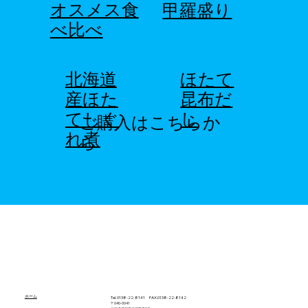
オスメス食
甲羅盛り
べ比べ
北海道
ほたて
産ほた
昆布だ
てしぐ
し
ご購入はこちらか
れ煮
ら
ホーム
Tel. 0138-22-8141 FAX.0138-22-8142
〒040-0041