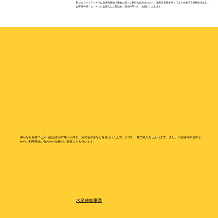
私たちノースランナーは北海道各地で獲れた様々な新鮮な魚介を仕入れ、創業以来長年培ってきた水産加工技術を活かし、
お客様の様々なニーズにお応えした製品を、国内外問わず、お届けいたします。
確かな目を持つ仕入れ担当者が市場へ出向き、魚の色や形などを見比べた上で、その日一番の魚介を仕入れます。また、入荷情報のお知ら
せやご利用用途に合わせた魚種のご提案なども行います。
水産仲卸事業