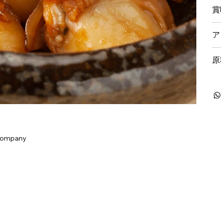
賞
ア
原
Company