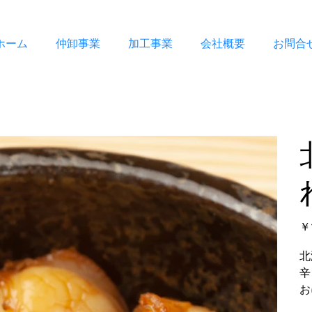
ホーム
仲卸事業
加工事業
会社概要
お問合
価
￥
格
北
辛
お