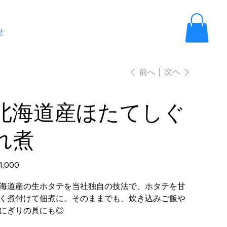
せ
次へ
前へ
北海道産ほたてしぐ
れ煮
1,000
海道産の生ホタテを当社独自の技法で、ホタテを甘
く煮付けて佃煮に。そのままでも、炊き込みご飯や
にぎりの具にも◎