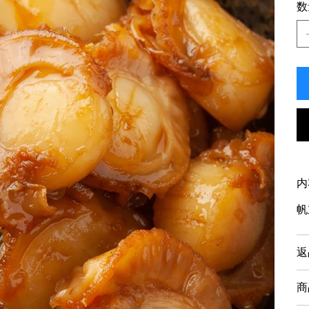
数
内
帆
返
商