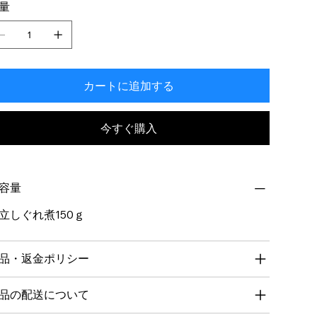
量
カートに追加する
今すぐ購入
容量
立しぐれ煮150ｇ
品・返金ポリシー
品の配送について