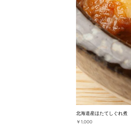
北海道産ほたてしぐれ煮
価格
￥1,000